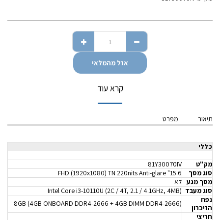
אזל מהמלאי
קרא עוד
תיאור
מפרט
כללי
מק"ט
81Y30070IV
סוג מסך
15.6" FHD (1920x1080) TN 220nits Anti-glare
מסך מגע
לא
סוג מעבד
(Intel Core i3-10110U (2C / 4T, 2.1 / 4.1GHz, 4MB
נפח
(8GB (4GB ONBOARD DDR4-2666 + 4GB DIMM DDR4-2666
הזיכרון
חריצי