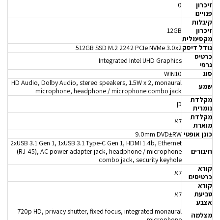
זיכרון
0
פנויים
קיבלות
זיכרון
12GB
מקסימלית
גודל דיסק
512GB SSD M.2 2242 PCIe NVMe 3.0x2
כרטיס
Integrated Intel UHD Graphics
גרפי
סוג
WIN10
HD Audio, Dolby Audio, stereo speakers, 1.5W x 2, monaural
שמע
microphone, headphone / microphone combo jack
מקלדת
כן
נומרית
מקלדת
לא
מוארת
כונן אופטי
9.0mm DVD±RW
2xUSB 3.1 Gen 1, 1xUSB 3.1 Type-C Gen 1, HDMI 1.4b, Ethernet
חיבורים
(RJ-45), AC power adapter jack, headphone / microphone
combo jack, security keyhole
קורא
לא
כרטיסים
קורא
טביעת
לא
אצבע
720p HD, privacy shutter, fixed focus, integrated monaural
מצלמה
microphone