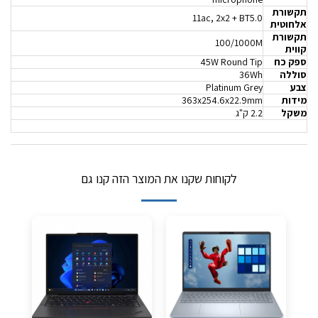
תקשורת
11ac, 2x2 + BT5.0
אלחוטית
תקשורת
100/1000M
קווית
ספק כח
45W Round Tip
סוללה
36Wh
צבע
Platinum Grey
מידות
363x254.6x22.9mm
משקל
2.2 ק"ג
לקוחות שקנו את המוצר הזה קנו גם