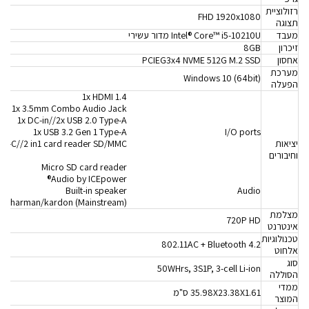
רזולוציית
FHD 1920x1080
תצוגה
מעבד
Intel® Core™ i5-10210U מדור עשירי
זיכרון
8GB
אחסון
PCIEG3x4 NVME 512G M.2 SSD
מערכת
(Windows 10 (64bit
הפעלה
1x HDMI 1.4
1x 3.5mm Combo Audio Jack
1x DC-in//2x USB 2.0 Type-A
1x USB 3.2 Gen 1 Type-A
I/O ports
יציאות
ype-C//2 in1 card reader SD/MMC
וחיבורים
Micro SD card reader
Audio by ICEpower®
Built-in speaker
Audio
ne//harman/kardon (Mainstream)
מצלמת
720P HD
אינטרנט
טכנולוגיות
802.11AC + Bluetooth 4.2
אלחוט
סוג
50WHrs, 3S1P, 3-cell Li-ion
הסוללה
ממדי
35.98X23.38X1.61 ס"מ
המוצר