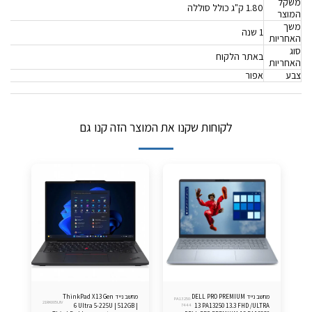
משקל
1.80 ק"ג כולל סוללה
המוצר
משך
1 שנה
האחריות
סוג
באתר הלקוח
האחריות
צבע
אפור
לקוחות שקנו את המוצר הזה קנו גם
מחשב נייד DELL PRO PREMIUM
מחשב נייד ThinkPad X13 Gen
PA13250-
21RK005UIV
6 Ultra 5-225U | 512GB |
7444
13 PA13250 13.3 FHD /ULTRA