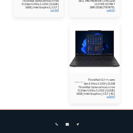
DELL PRO PREMIUM 13 PA13250
הסידרה המצליחה והחזקה! ThinkPad
16GB Windows 11 Pro
7 268V/32GB/1TB
X13 Gen 6 Ultra 5-225U | 512GB |
13.3 FHD /ULTRA 7
16GB | Intel Graphics | 13.3' |
268V/32GB/1TR/INTEL
₪
6390
₪
8050
Windows 11 Pro
HD/FP/LKB/3C/WIN11PRO/3YOS
מחשב נייד ThinkPad X13
21RK003MIV
Gen 6 Ultra 5-225U | 512GB
הסידרה המצליחה והחזקה! ThinkPad
| 16GB Windows 11 Pro
X13 Gen 6 Ultra 5-225U | 512GB |
16GB | Intel Graphics | 13.3' | 4G |
₪
6850
Windows 11 Pro