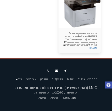
מדפסת לייזר משולבת Samsung
ProXpress M4070FR סמסונג מחודשת
מכשיר לייזר (מחודש) חדשני משולב כולל
פקס מהיר, במהירות צילום והדפסה של 40
דפי A4 לדקה. חיבור רשת המשמש לסריקה
₪
1200
צבעונית והדפסה שחור/לבן. שקע USB
לחיבור התקן USB-Disk On Key לסריקה
להתקן זה וסריקה/הדפסה דו-צדדית. כולל
טונר חדש סגור בקופסא
מה תמצאו אצלנו?
אודות
פרויקטים
מחירון
צור קשר
עוד
I.N.C (נאמן מחשבים) מכירה פתרונות מחשוב ואבטחה
זכויות יוצרים © 2026 כל הזכויות שמורות
תנאי שימוש
|
פרטיות
|
נגישות