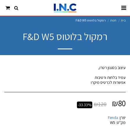
בית
חנות
רמקול בלוטוס F&D W5
רמקול בלוטוס F&D W5
אפשרות לכרטיס מיקרו
₪
80
₪
120
-33.33%
יצרן:
Fenda
מק"ט:
W5