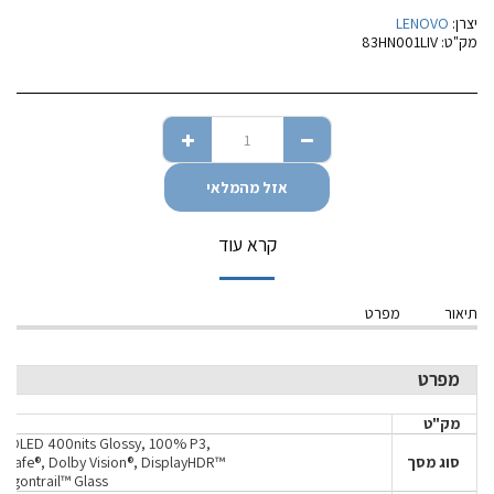
יצרן:
LENOVO
מק"ט:
83HN001LIV
אזל מהמלאי
קרא עוד
תיאור
מפרט
מפרט
מק"ט
) OLED 400nits Glossy, 100% P3,
סוג מסך
safe®, Dolby Vision®, DisplayHDR™
ragontrail™ Glass