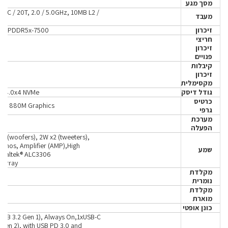
מסך מגע
0C / 20T, 2.0 / 5.0GHz, 10MB L2 /
מעבד
זיכרון
D LPDDR5x-7500
חריצי
זיכרון
פנויים
קיבלות
זיכרון
מקסימלית
גודל דיסק
e® 4.0x4 NVMe
כרטיס
on™ 880M Graphics
גרפי
מערכת
הפעלה
2 (woofers), 2W x2 (tweeters),
Atmos, Amplifier (AMP),High
שמע
 Realtek® ALC3306
 Array
מקלדת
נומרית
מקלדת
מוארת
כונן אופטי
USB 3.2 Gen 1), Always On,1xUSB-C
 Gen 2), with USB PD 3.0 and