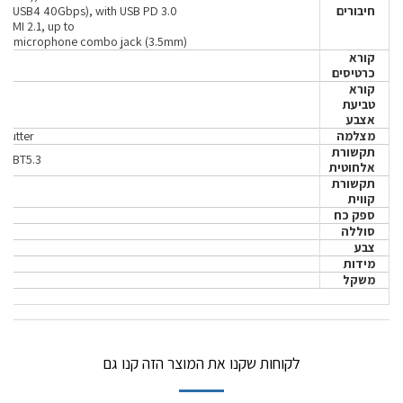
חיבורים
-C (USB4 40Gbps), with USB PD 3.0
HDMI 2.1, up to
 / microphone combo jack (3.5mm)
קורא
כרטיסים
קורא
טביעת
אצבע
מצלמה
shutter
תקשורת
2 + BT5.3
אלחוטית
תקשורת
קווית
ספק כח
in)
סוללה
צבע
מידות
משקל
לקוחות שקנו את המוצר הזה קנו גם