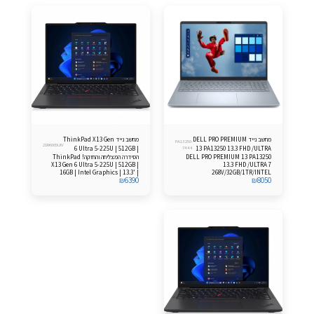
מחשב נייד DELL PRO PREMIUM
מחשב נייד ThinkPad X13 Gen
PA13250-
21RK005UIV
6 Ultra 5-225U | 512GB |
7444
13 PA13250 13.3 FHD /ULTRA
DELL PRO PREMIUM 13 PA13250
הסידרה המצליחה והחזקה! ThinkPad
16GB Windows 11 Pro
7 268V/32GB/1TB
X13 Gen 6 Ultra 5-225U | 512GB |
13.3 FHD /ULTRA 7
16GB | Intel Graphics | 13.3' |
268V/32GB/1TR/INTEL
₪
6390
₪
8050
Windows 11 Pro
HD/FP/LKB/3C/WIN11PRO/3YOS