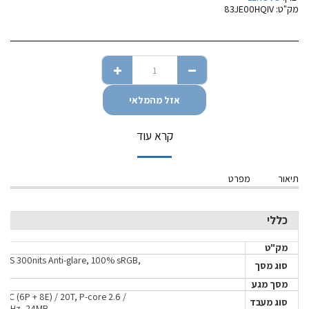
מק"ט:
83JE00HQIV
אזל מהמלאי
קרא עוד
תיאור
מפרט
כללי
מק"ט
 IPS 300nits Anti-glare, 100% sRGB,
סוג מסך
מסך מגע
14C (6P + 8E) / 20T, P-core 2.6 /
סוג מעבד
3.6GHz, 24MB