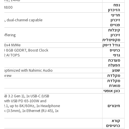
נפח
R5-4800
הזיכרון
חריצי
זיכרון
ts, dual-channel capable
פנויים
קיבלות
זיכרון
 offering
מקסימלית
גודל דיסק
e 4.0x4 NVMe
כרטיס
060 8GB GDDR7, Boost Clock
גרפי
572 AI TOPS
מערכת
הפעלה
שמע
2, optimized with Nahimic Audio
מקלדת
 Hebrew
מקלדת
מוארת
כונן אופטי
USB 3.2 Gen 1), 1x USB-C (USB
2) with USB PD 65-100W and
חיבורים
MI 2.1, up to 8K/60Hz, 1x Headphone
ck (3.5mm), 1x Ethernet (RJ-45), 1x
קורא
כרטיסים