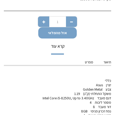
אזל מהמלאי
קרא עוד
תיאור
מפרט
כללי
יצרן Asus
צבע Golden Metal
משקל התחלתי (ק"ג) 1.19
דגם מעבד Intel Core i5-8250U, Up to 3.40GHz
מספר ליבות 4
דור מעבד 8
נפח זכרון פנימי 8GB