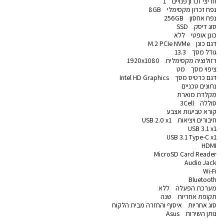
חריצי זכרון פנויים 1
נפח זכרון מקסימלי 8GB
נפח אחסון 256GB
סוג דיסק SSD
כונן אופטי ללא
דגם כונן M.2 PCIe NVMe
גודל מסך 13.3
רזולוציה מקסימלית 1920x1080
ציפוי מסך מט
דגם כרטיס מסך Intel HD Graphics
נתונים טכניים
מקלדת מוארת
סוללה 3Cell
קורא טביעות אצבע
חיבורים ויציאות USB 2.0 x1
USB 3.1 x1
USB 3.1 Type-C x1
HDMI
MicroSD Card Reader
Audio Jack
Wi-Fi
Bluetooth
מערכת הפעלה ללא
תקופת אחריות שנה
סוג אחריות איסוף והחזרה מבית הלקוח
נותן השירות Asus