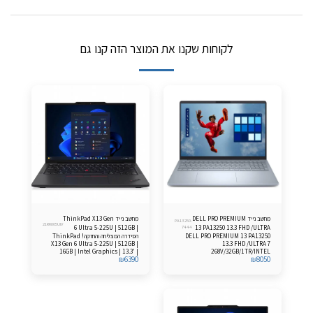
לקוחות שקנו את המוצר הזה קנו גם
מחשב נייד DELL PRO PREMIUM
מחשב נייד ThinkPad X13 Gen
PA13250-
21RK005UIV
6 Ultra 5-225U | 512GB |
7444
13 PA13250 13.3 FHD /ULTRA
DELL PRO PREMIUM 13 PA13250
הסידרה המצליחה והחזקה! ThinkPad
16GB Windows 11 Pro
7 268V/32GB/1TB
X13 Gen 6 Ultra 5-225U | 512GB |
13.3 FHD /ULTRA 7
16GB | Intel Graphics | 13.3' |
268V/32GB/1TR/INTEL
₪
6390
₪
8050
Windows 11 Pro
HD/FP/LKB/3C/WIN11PRO/3YOS