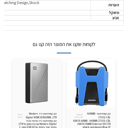
ye-Catching Design,Shock
הערות
משקל
צבע
לקוחות שקנו את המוצר הזה קנו גם
כונן קשיח חיצוני AHD680-
כונן קשיח חיצוני נייד Western
39172-
AHD680-
002-11
Digital WDBC3C0020BBL 2TB
2TU31-CBL
2TU31-CBL
ADATA HD680 - AHD680-2TU31-CBL
כונן קשיח חיצוני נייד ואיכותי מבית
USB-C 3.0 - צבע כסוף
ADATA HD680 External HD 2TB
Western Digital עם נפח אחסון של 2TB
shock-resistance Blue 3Y
בחיבור מהיר במיוחד של USB 3.0 מסוג C