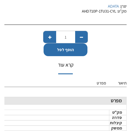
יצרן:
ADATA
מק"ט:
AHD710P-1TU31-CYL
הוסף לסל
קרא עוד
תיאור
מפרט
מפרט
מק"ט
סדרה
קיבלות
ממשק