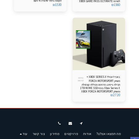
הקטנה ביותר שיוצרה אי פעם
לשירות XBOX GAME PASS ULTIMATE
₪
1530
₪
1560
הבהרה: על מנת לקבל את המנוי שבקונסולה,
מיקרוסופט מחייבת הכנסת פרטי כרטיס
אשראי, אותו ניתן לבטל לאחר קבלת המנוי
באנדל הכולל XBOX SERIES X +
10362-
משחק FORZA MOTORSPORT
000-83
חבילת גיימינג מדהימה הכוללת קונסולת
Xbox Series X בנפח 1TB NVME SSD
ומשחק XBOX FORZA MOTORSPORT
₪
2720
מה תמצאו אצלנו?
אודות
פרויקטים
מחירון
צור קשר
עוד