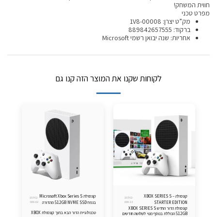
חווית המשחק!
מפרט טכני
מק”ט יצרן: 1V8-00008
ברקוד: 889842657555
אחריות: שנה יבואן רשמי Microsoft
לקוחות שקנו את המוצר הזה קנו גם
קונסולה XBOX SERIES S –
קונסולת Microsoft Xbox Series S
10362-
10362-
STARTER EDITION
000-13
בנפח 512GB NVME SSD מהדורה
000-02
קונסולת הדור החדש XBOX SERIES S
דיגיטלית
טכנולוגיית הדור הבא בתוך קונסולת XBOX
512GB הכוללת בנוסף מנוי לשלושה חודשים